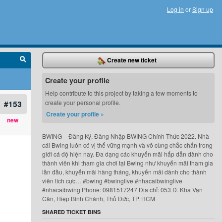
Log in
or
Sign up
Create new ticket
Create your profile
Help contribute to this project by taking a few moments to
#153
create your personal profile.
Create your profile »
new
BWING – Đăng Ký, Đăng Nhập BWING Chính Thức 2022. Nhà
cái Bwing luôn có vị thế vững mạnh và vô cùng chắc chắn trong
giới cá độ hiện nay. Đa dạng các khuyến mãi hấp dẫn dành cho
thành viên khi tham gia chơi tại Bwing như khuyến mãi tham gia
lần đầu, khuyến mãi hàng tháng, khuyến mãi dành cho thành
viên tích cực… #bwing #bwinglive #nhacaibwinglive
#nhacaibwing Phone: 0981517247 Địa chỉ: 053 Đ. Kha Vạn
Cân, Hiệp Bình Chánh, Thủ Đức, TP. HCM
SHARED TICKET BINS