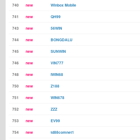
740
new
Winbox Mobile
741
new
QH99
743
new
56WIN
744
new
BONGDALU
745
new
SUNWIN
746
new
VIN777
748
new
IWIN68
750
new
Z188
751
new
WIN678
752
new
ZZZ
753
new
EV99
754
new
td88comnet1