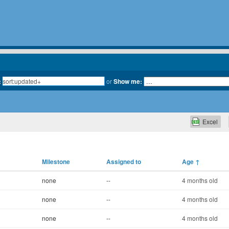
:
or
Show me:
Excel
Milestone
Assigned to
Age
↑
none
--
4 months old
none
--
4 months old
none
--
4 months old