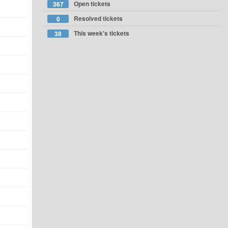
Open tickets
367
Resolved tickets
0
This week's tickets
38