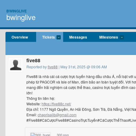
BWINGLIVE
bwinglive
Overview
Tickets
Messages
Milestones
five88
Reported by
five88
| May 31st, 2025 @ 09:06 AM
Five88 là nhà cái cá cược trực tuyến hàng đầu châu Á, nổi bật với 
phép từ PAGCOR và Isle of Man, đảm bảo an toàn tuyệt đối. Với hơn 
mang đến trải nghiệm cá cược thể thao, casino trực tuyến đỉnh c
lớn!
Thông tin liên hệ:
Website:
https://five88c.net/
Địa chỉ: 1177 Ngô Quyền, An Hải Đông, Sơn Trà, Đà Nẵng, Việt N
Email:
chaprisajib@gmail.com
#Five88#CáCượcFive88#CasinoTrựcTuyến#CáCượcThểThao#Live
300.png