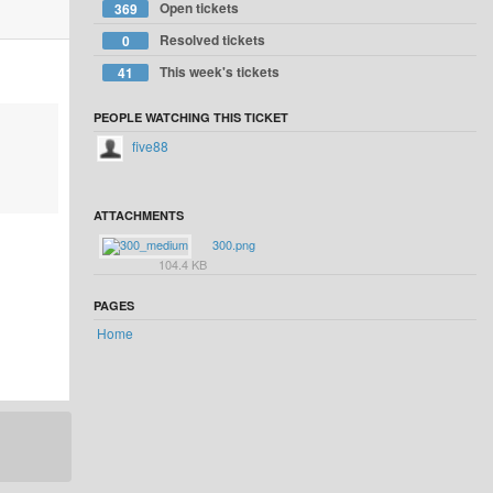
Open tickets
369
Resolved tickets
0
This week's tickets
41
PEOPLE WATCHING THIS TICKET
five88
ATTACHMENTS
300.png
104.4 KB
PAGES
Home