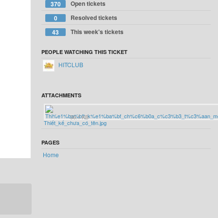
Open tickets
370
Resolved tickets
0
This week's tickets
43
PEOPLE WATCHING THIS TICKET
HITCLUB
ATTACHMENTS
36.1 KB
Thiết_kế_chưa_có_tên.jpg
PAGES
Home