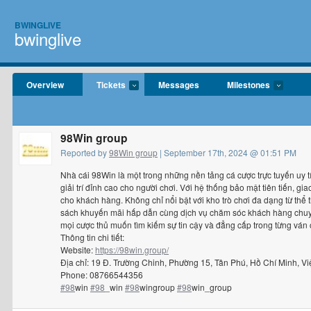
BWINGLIVE
bwinglive
Overview
Tickets
Messages
Milestones
98Win group
Reported by
98Win group
| September 17th, 2024 @ 01:51 PM
Nhà cái 98Win là một trong những nền tảng cá cược trực tuyến uy tí
giải trí đỉnh cao cho người chơi. Với hệ thống bảo mật tiên tiến, g
cho khách hàng. Không chỉ nổi bật với kho trò chơi đa dạng từ thể
sách khuyến mãi hấp dẫn cùng dịch vụ chăm sóc khách hàng chuyên
mọi cược thủ muốn tìm kiếm sự tin cậy và đẳng cấp trong từng ván 
Thông tin chi tiết:
Website:
https://98win.group/
Địa chỉ: 19 Đ. Trường Chinh, Phường 15, Tân Phú, Hồ Chí Minh, V
Phone: 08766544356
#98
win
#98
_win
#98
wingroup
#98
win_group