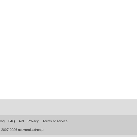
log
FAQ
API
Privacy
Terms of service
© 2007-2026
activereload/entp